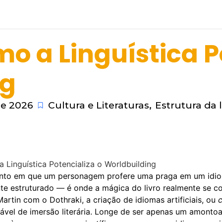
Home
Sobre Nós
Blog
Contatos
o a Linguística P
ng
de 2026
Cultura e Literaturas
,
Estrutura da 
omento em que um personagem profere uma praga em um idi
e estruturado — é onde a mágica do livro realmente se co
Martin com o Dothraki, a criação de idiomas artificiais, ou
ável de imersão literária. Longe de ser apenas um amonto