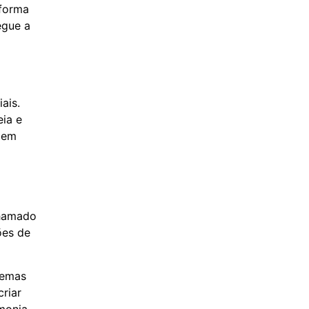
 forma
egue a
ais.
eia e
dem
chamado
ões de
nemas
criar
monia