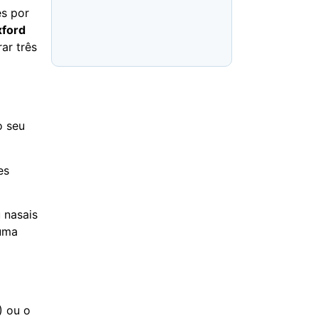
ês por
ford
rar três
o seu
es
 nasais
huma
) ou o