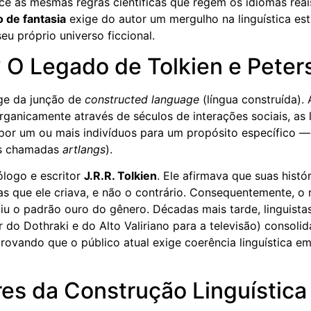
ce às mesmas regras científicas que regem os idiomas reai
o de fantasia
exige do autor um mergulho na linguística est
eu próprio universo ficcional.
O Legado de Tolkien e Peter
ge da junção de
constructed language
(língua construída).
rganicamente através de séculos de interações sociais, as 
por um ou mais indivíduos para um propósito específico — 
 (as chamadas
artlangs
).
lólogo e escritor
J.R.R. Tolkien
. Ele afirmava que suas histó
as que ele criava, e não o contrário. Consequentemente, o 
niu o padrão ouro do gênero. Décadas mais tarde, linguista
r do Dothraki e do Alto Valiriano para a televisão) consoli
provando que o público atual exige coerência linguística 
res da Construção Linguística