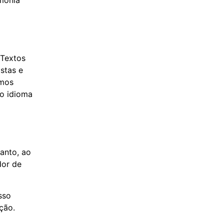
 Textos
stas e
rmos
 o idioma
anto, ao
dor de
sso
ção.