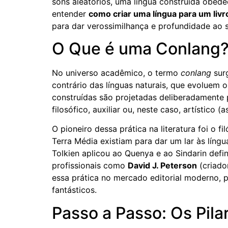
sons aleatórios, uma língua construída obede
entender
como criar uma língua para um livr
para dar verossimilhança e profundidade ao s
O Que é uma Conlang? 
No universo acadêmico, o termo
conlang
sur
contrário das línguas naturais, que evoluem o
construídas são projetadas deliberadamente 
filosófico, auxiliar ou, neste caso, artístico
O pioneiro dessa prática na literatura foi o fi
Terra Média existiam para dar um lar às língu
Tolkien aplicou ao Quenya e ao Sindarin defi
profissionais como
David J. Peterson
(criado
essa prática no mercado editorial moderno, 
fantásticos.
Passo a Passo: Os Pila