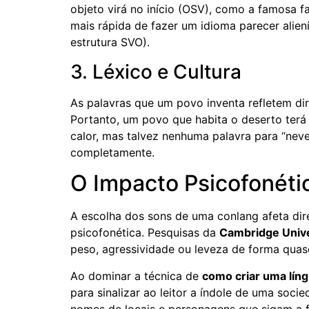
objeto virá no início (OSV), como a famosa 
mais rápida de fazer um idioma parecer alie
estrutura SVO).
3. Léxico e Cultura
As palavras que um povo inventa refletem di
Portanto, um povo que habita o deserto terá 
calor, mas talvez nenhuma palavra para “neve
completamente.
O Impacto Psicofonétic
A escolha dos sons de uma conlang afeta di
psicofonética. Pesquisas da
Cambridge Unive
peso, agressividade ou leveza de forma quase
Ao dominar a técnica de
como criar uma líng
para sinalizar ao leitor a índole de uma soc
nomes de locais e personagens que sigam a 