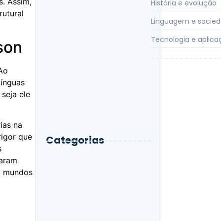
s. Assim,
História e evolução
Afeta a Aquisição de
rutural
Linguagem
Linguagem e socie
Tecnologia e aplica
son
De Vossa Mercê a Você: A
História de um Pronome
 Ao
Brasileiro
línguas
seja ele
Além das Palavras: O Papel
da Linguagem Corporal na
rias na
Fala
rigor que
Categorias
s
daram
em mundos