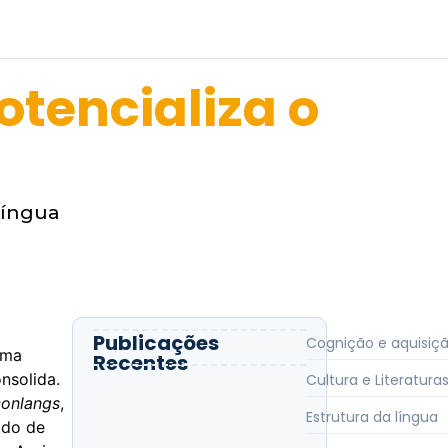
otencializa o
língua
Publicações
Cognição e aquisiç
oma
Recentes
nsolida.
Cultura e Literatura
conlangs
,
Estrutura da língua
ado de
Como a Perda de Audição