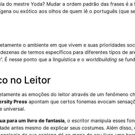
fala do mestre Yoda? Mudar a ordem padrão das frases é a
nígena ou exótico aos olhos de quem lê o português (que s
retamente o ambiente em que vivem e suas prioridades soci
dezenas de termos específicos para diferentes tipos de ar
”. É nesse ponto que a linguística e o
worldbuilding
se fun
o no Leitor
retamente as emoções do leitor através de um fenômeno 
rsity Press
apontam que certos fonemas evocam sensaç
 universal.
ua para um livro de fantasia
, o escritor manipula esses fo
iedade antes mesmo de explicar seus costumes. Além disso, 
fonologia da sua conlang dá ao mapa do seu livro uma har