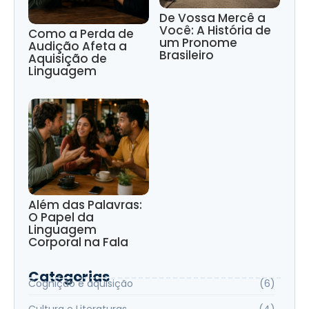
De Vossa Mercê a
Você: A História de
Como a Perda de
um Pronome
Audição Afeta a
Brasileiro
Aquisição de
Linguagem
Além das Palavras:
O Papel da
Linguagem
Corporal na Fala
Categorias
Cognição e aquisição
(6)