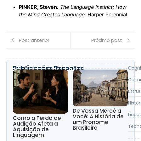
PINKER, Steven.
The Language Instinct: How
the Mind Creates Language.
Harper Perennial.
Post anterior
Próximo post
Publicações Recentes
Cogni
Cultur
Estru
Histó
De Vossa Mercê a
Lingu
Você: A História de
Como a Perda de
um Pronome
Audição Afeta a
Tecno
Brasileiro
Aquisição de
Linguagem